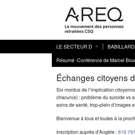
LE SECTEUR D
BABILLARD
Composition du conseil sectoriel
Résumé -Conférence de Marcel Bou
Babillard 20
Assemblée générale sectorielle
RÉSUMÉ DE
Échanges citoyens d
Assemblée générale régionale
ASSEMBLÉE
Résumé de l
Six mordus de l’implication citoyenn
chacun(e) : problème du suicide vs at
Historique, Secteur Sherbrooke-Est e
assemblée gé
Assemblée gé
soins de santé, trop-plein d’images e
Carte du secteur
NOTRE ASS
Assemblée gé
Bienvenue à tous et toutes à la proc
Archives
Échos de l’A
Assemblée gé
Archives bab
Inscription auprès d’Angèle :
819 79